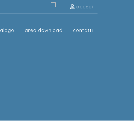
accedi
talogo
area download
contatti